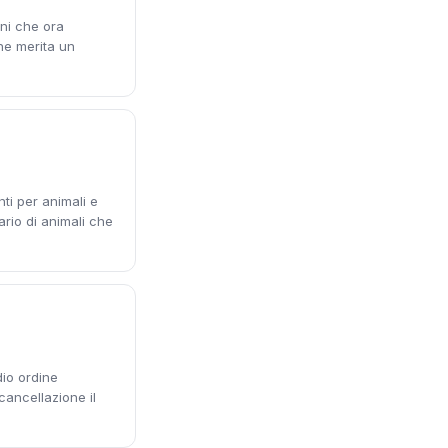
rni che ora
he merita un
ti per animali e
ario di animali che
dio ordine
cancellazione il