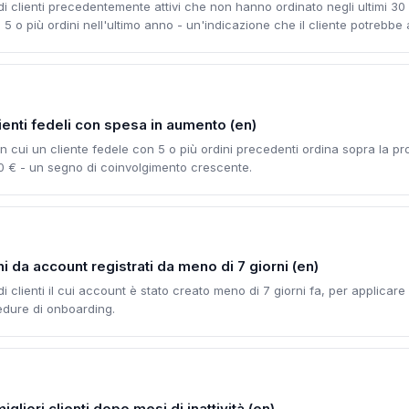
 di clienti precedentemente attivi che non hanno ordinato negli ultimi 30
 5 o più ordini nell'ultimo anno - un'indicazione che il cliente potrebb
enti fedeli con spesa in aumento (en)
 in cui un cliente fedele con 5 o più ordini precedenti ordina sopra la p
00 € - un segno di coinvolgimento crescente.
i da account registrati da meno di 7 giorni (en)
di clienti il cui account è stato creato meno di 7 giorni fa, per applicare
edure di onboarding.
gliori clienti dopo mesi di inattività (en)