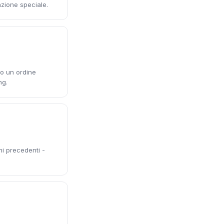
nzione speciale.
no un ordine
ng.
ni precedenti -