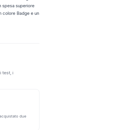
con spesa superiore
 un colore Badge e un
 test, i
 acquistato due