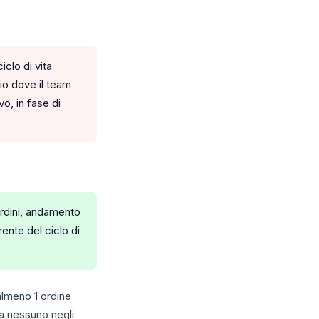
clo di vita
rio dove il team
o, in fase di
ordini, andamento
ente del ciclo di
almeno 1 ordine
ma nessuno negli