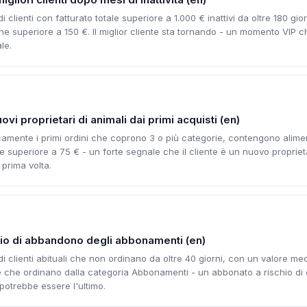
di clienti con fatturato totale superiore a 1.000 € inattivi da oltre 180 gio
ne superiore a 150 €. Il miglior cliente sta tornando - un momento VIP c
le.
vi proprietari di animali dai primi acquisti (en)
amente i primi ordini che coprono 3 o più categorie, contengono alimen
 superiore a 75 € - un forte segnale che il cliente è un nuovo propriet
a prima volta.
chio di abbandono degli abbonamenti (en)
 di clienti abituali che non ordinano da oltre 40 giorni, con un valore me
e che ordinano dalla categoria Abbonamenti - un abbonato a rischio di 
 potrebbe essere l'ultimo.