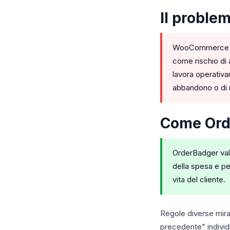
Il proble
WooCommerce most
come rischio di 
lavora operativa
abbandono o di 
Come Orde
OrderBadger val
della spesa e per
vita del cliente.
Regole diverse miran
precedente" individu