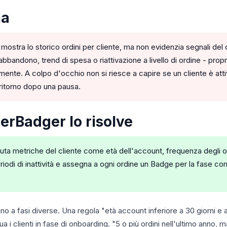
ma
ra lo storico ordini per cliente, ma non evidenzia segnali del ci
abbandono, trend di spesa o riattivazione a livello di ordine - prop
mente. A colpo d'occhio non si riesce a capire se un cliente è attiv
ritorno dopo una pausa.
rBadger lo risolve
uta metriche del cliente come età dell'account, frequenza degli 
iodi di inattività e assegna a ogni ordine un Badge per la fase corr
o a fasi diverse. Una regola "età account inferiore a 30 giorni e 
a i clienti in fase di onboarding. "5 o più ordini nell'ultimo anno, 