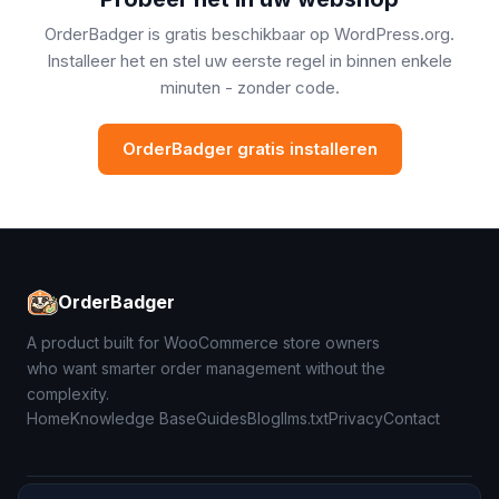
OrderBadger is gratis beschikbaar op WordPress.org.
Installeer het en stel uw eerste regel in binnen enkele
minuten - zonder code.
OrderBadger gratis installeren
OrderBadger
A product built for WooCommerce store owners
who want smarter order management without the
complexity.
Home
Knowledge Base
Guides
Blog
llms.txt
Privacy
Contact